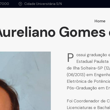
5 7000
Cidade Universitária S/N
Home
Aureliano Gomes 
P
ossui graduação 
Estadual Paulista
de Ilha Solteira-SP (
(06/2013) em Engenha
Eletrônica de Potênc
Pós-Graduação em Eng
Foi Coordenador de 
Licenciaturas e Bac