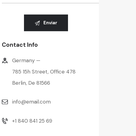
Contact Info
Germany —
785 15h Street, Office 478
Berlin, De 81566
info@email.com
+1 840 841 25 69